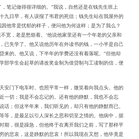
了，笔记做得很详细的。”我说，自然还是在钱先生班上
十九日早，有人误报了韦君的死信；钱先生站在我屋外的
我因他常是忧郁的样子，便问他为何这样；是为了我么？
境不宽，老是愁烦着。’他说他家里还有一个年老的父亲和
，已失学了。他又说他历年在外读书的钱，一小半是自己
贷来的。他又说，下半年的学费还没有着落呢。”但他却
学部学生会起草的请改奖金制为借贷制与工读制的信，便
天安门下电车时。也照平常一样，微笑着向我点头。他的
近一切；我是不会忘记的。还有他的静默，我也不会忘
说话；但这半年来，我们听见的，却只有他的静默而已。
等等，是最足以引人深长之思和切至之情的。他病中，据
时期，很是躁急，但他终于在离开我们之前，写了那样平
穷的悲哀，这是静默的悲哀！所以我现在又想，他毕竟是