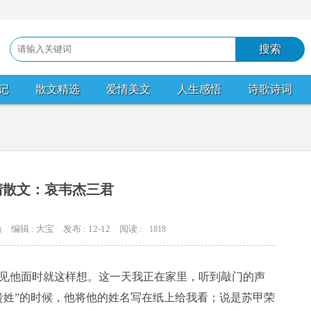
记
散文精选
爱情美文
人生感悟
诗歌诗词
清散文：哀韦杰三君
编辑 : 大宝
发布 : 12-12
阅读 :
1818
典
见他面时就这样想。这一天我正在家里，听到敲门的声
贵姓”的时候，他将他的姓名写在纸上给我看；说是苏甲荣