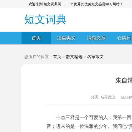
欢迎来到 短文词典网 ， 一个优秀的优美短文鉴赏学习网站！
短文词典
首页
短篇美文
情感文章
心情日
您所在的位置：
首页
>
散文精选
>
名家散文
朱自
分类:
名家散文
短文词
韦杰三君是一个可爱的人；我第一回
音；进来的是一位温雅的少年。我问他“