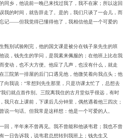
的同乡，他说前一晚已来找过我了，我不在家；所以这回
误我的时间，就告辞走了。是的，我们只谈了一会儿，而
忘记——但我觉得已懂得他了，我相信他是一个可爱的
生甄别试验刚完，他的国文课是被分在钱子泉先生的班
他说，钱先生的学问，是我素来佩服的；在他班上比在我
而变动，也不大方便。他应了几声，也没有什么，就走
在三院第一排屋的后门口遇见他，他微笑着向我点头；他
了向我说：“常想到先生那里，只是功课太忙了，总想去
。”我们就点首作别。三院离我住的古月堂似乎很远，有时
，我只在上课前，下课后几分钟里，偶然遇着他三四次；
曾说一句话。但我常是这样想：他是一个可爱的人。
一回，半年来不曾再见。我不曾能和他谈韦君；我也不曾
有一日告诉我，说韦君总想转到我班上；钱先生又