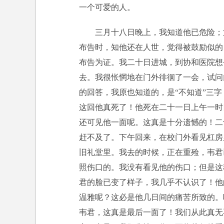
一个可爱的人。
三月十八日晚上，我知道他已危险；
布告时，知他还在人世，觉得被鼓励似的
布告为证。我二十日进城，到协和医院想
去。我很怅惘地在门外徘徊了一会，试问
的回答，我原也知道的，是“不知道”三
这回他真死了！他死在二十一日上午一时
还可见他一面呢。这真是十分遗憾的！二
赶不及了。下午回来，在校门外看见杠房
旧礼堂里。我去的时候，正在重殓，韦君
照伤口的。我没有看见他的伤口；但是这
君的脸已变了样子，我几乎不认识了！他
温雅呢？这必是他几日间的痛苦所致的。
韦君，这真是最后一面了！我们从此真无