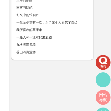
失落的家园
雨雾与阴蛇
幻灭中的“幻相”
一生至少该有一次，为了某个人而忘了自己
我所喜欢的蔡康永
一船人和一江水的尴尬图
九乡溶洞探秘
苍山洱海漫游
快搜
网站
导航