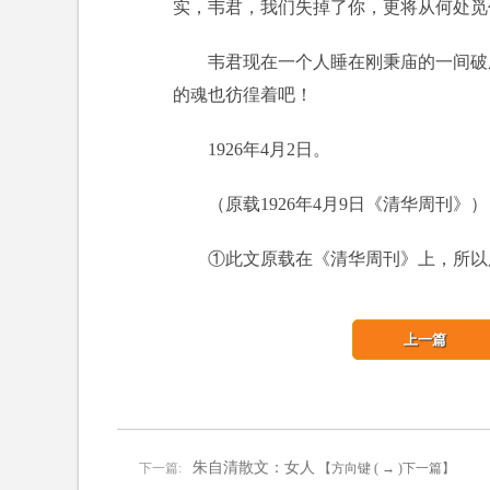
实，韦君，我们失掉了你，更将从何处觅
韦君现在一个人睡在刚秉庙的一间破
的魂也彷徨着吧！
1926年4月2日。
（原载1926年4月9日《清华周刊》）
①此文原载在《清华周刊》上，所以
上一篇
朱自清散文：女人
下一篇:
【方向键 ( → )下一篇】