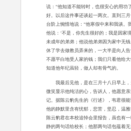
说：“他知道不能转时，也很安心的用功
好。以后这件事还谈起一两次。直到三月
台阶上惋惜地说：“他寒假中来和我谈。
他说：‘不是，你先生很好的；我是因家
未成年的弟弟；他说他弟弟因为家中无钱
休了学去做教员弄来的，一大半是向人告
不愿平白地受人家的钱；我们只看他给大
知道他年纪虽轻，做人却有骨气的。
我最后见他，是在三月十八日早上，
微笑显示他纯洁的心，告诉人，他愿意亲
记。据陈云豹先生的《行述》，韦君很能
他的静默里含有忧郁，悲苦，坚忍，温雅
陈云豹君在本校追悼会里报告，虽也有一
静的两句话给校长；他那两句话包蕴着无