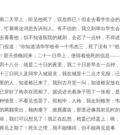
第二天早上，听见他死了，叹息而已！但走去看学生会的
，忙着将这消息告诉别人。有不信的，我立刻举出学生会
去看看他；但不知道医院的规则，去迟了一点钟，不得进
门役道：“你知道清华学校有一个韦杰三，死了没有？”他
字！那天傍晚回来；二十一日早上，便得着他死的信息——
四十八分，就是二十日的夜里，我二十日若早去一点钟，
十三日同人及同学入城迎灵，我在城里十二点才见报，已
里的人，知道柩已来了。我到古月堂一问，知道柩安放在
已穿好了殓衣在照相了。据说还光着身子照了一张相，是
种情景，不看见也罢了。照相毕，入殓，我走到柩旁：韦
的两颧突出，颊肉瘪下，掀唇露齿，那里还像我初见时的
唉，我们可以想见了！我正在乱想，棺盖已经盖上；唉，
再见之期了！死生之理，我不能懂得，但不能再见是事