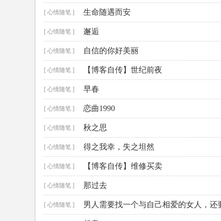
生命随遇而安
[ 心情随笔 ]
邂逅
[ 心情随笔 ]
自信的你好美丽
[ 心情随笔 ]
【博客自传】世纪前夜
[ 心情随笔 ]
早春
[ 心情随笔 ]
恋曲1990
[ 心情随笔 ]
秋之思
[ 心情随笔 ]
得之我幸，失之坦然
[ 心情随笔 ]
【博客自传】维修买卖
[ 心情随笔 ]
那过去
[ 心情随笔 ]
男人需要找一个与自己相爱的女人，还
[ 心情随笔 ]