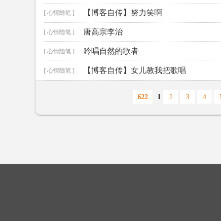
【博客自传】努力笑啊
[ 心情随笔 ]
唐高宗李治
[ 心情随笔 ]
吟唱自然的歌者
[ 心情随笔 ]
【博客自传】女儿教我把歌唱
[ 心情随笔 ]
622
1
2
3
4