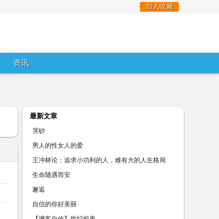
加入收藏
资讯
最新文章
哭砂
男人的性女人的爱
王冲林论：追求小功利的人，难有大的人生格局
生命随遇而安
邂逅
自信的你好美丽
【博客自传】世纪前夜