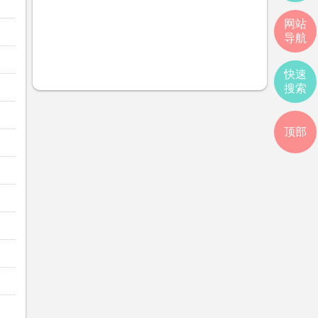
网站
导航
快速
搜索
顶部