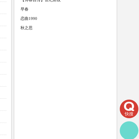
早春
恋曲1990
秋之思
快搜