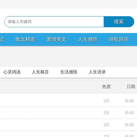
记
散文精选
爱情美文
人生感悟
诗歌诗词
心灵鸡汤
人生格言
生活感悟
人生语录
热度
日期
223
01-02
255
01-02
225
01-02
274
01-02