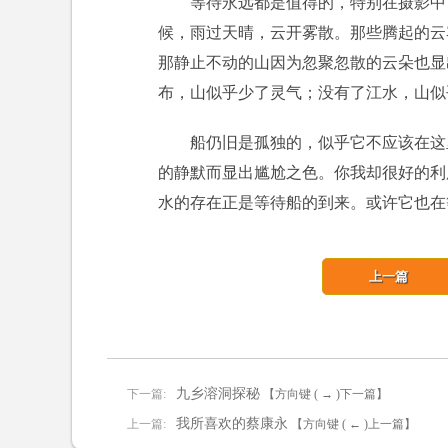
等待永远都是值得的，特别在摄影中
候，雨过天晴，云开雾散。那些腾起的云
那静止不动的山因为忽聚忽散的云朵也显
布，山似乎少了灵气；没有了江水，山似
船仍旧是孤独的，似乎它不应该在这
的静默而显出尴尬之色。你我却很好的利
水的存在正是等待船的到来。或许它也在
上一篇
九乡溶洞探秘
下一篇:
【方向键 ( → )下一篇】
我所喜欢的蔡康永
上一篇:
【方向键 ( ← )上一篇】