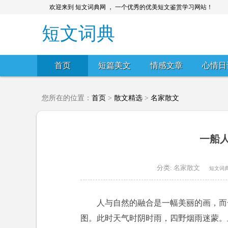
欢迎来到 短文词典网 ， 一个优秀的优美短文鉴赏学习网站！
短文词典
首页
短篇美文
情感文章
心情日
您所在的位置：
首页
>
散文精选
>
名家散文
一船
分类:
名家散文
短文词
人与自然的融合是一幅美丽的画，而
图。此时天气时阴时雨，四野烟雨迷蒙。