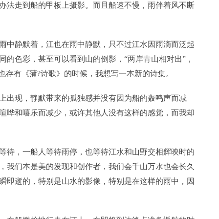
办法走到船的甲板上摄影。而且船速不慢，雨伴着风不断
雨中静默着，江也在雨中静默，只不过江水因雨滴而泛起
同的色彩，甚至可以看到山的倒影，“两岸青山相对出”，
里也存有《蒲?诗歌》的时候，我想写一本新的诗集。
上出现，静默带来的孤独感并没有因为船的轰鸣声而减
喧哗和嘻乐而减少，或许其他人没有这样的感觉，而我却
等待，一船人等待雨停，也等待江水和山野交相辉映时的
，我们本是美的发现和创作者，我们会千山万水也会长久
瞬即逝的，特别是山水的影像，特别是在这样的雨中，因