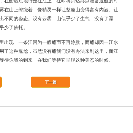
，在船尴尬地行走在江上，在即将到达终点准备返航的时
雾在山上缭绕着，像精灵一样让整座山变得富有内涵。让
出不同的姿态。没有云雾，山似乎少了生气；没有了瀑
乎少了依托。
里出现，一条江因为一艘船而不再静默，而船却因一江水
用了这种尴尬，虽然没有船我们没有办法来到这里，而江
等待你我的到来，在我们等待它呈现这种美态的时候。
下一篇