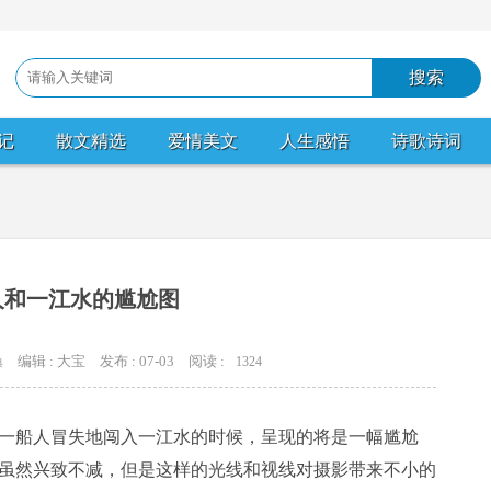
记
散文精选
爱情美文
人生感悟
诗歌诗词
人和一江水的尴尬图
编辑 : 大宝
发布 : 07-03
阅读 :
1324
典
一船人冒失地闯入一江水的时候，呈现的将是一幅尴尬
虽然兴致不减，但是这样的光线和视线对摄影带来不小的