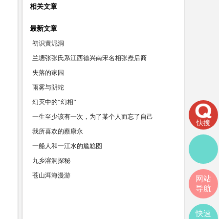
相关文章
最新文章
初识黄泥洞
兰塘张张氏系江西德兴南宋名相张焘后裔
失落的家园
雨雾与阴蛇
幻灭中的“幻相”
一生至少该有一次，为了某个人而忘了自己
快搜
我所喜欢的蔡康永
一船人和一江水的尴尬图
九乡溶洞探秘
苍山洱海漫游
网站
导航
快速