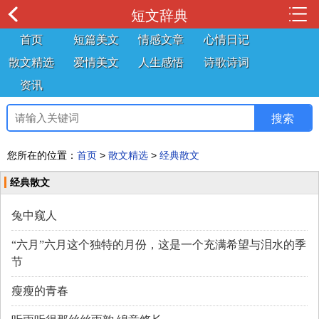
短文辞典
首页
短篇美文
情感文章
心情日记
散文精选
爱情美文
人生感悟
诗歌诗词
资讯
您所在的位置：
首页
>
散文精选
>
经典散文
经典散文
兔中窥人
“六月”六月这个独特的月份，这是一个充满希望与泪水的季
节
瘦瘦的青春