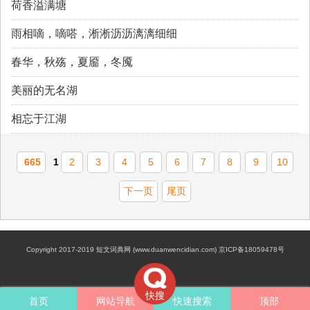
荷香溢满塘
雨相嘀，嘀嗒，淅淅沥沥漓漓细细
春华，秋殇，夏靥，冬魇
美丽的无名湖
相忘于江湖
665
1
2
3
4
5
6
7
8
9
10
下一页
尾页
Copyright 2017-2019 短文词典网 (www.duanwencidian.com) 京ICP备18059478号
快搜
首页
网站导航
快速搜索
顶部