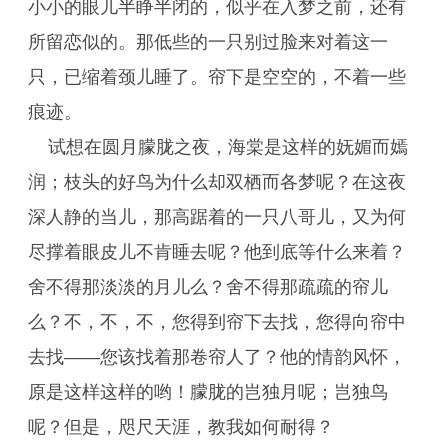
小小的眼儿半睁半闭的，似乎在入梦之前，还有
所留恋似的。那低些的一只别过脸来对着这一
只，已缩着颈儿睡了。帘下是空空的，不着一些
痕迹。
试想在圆月朦胧之夜，海棠是这样的妩媚而嫣
润；枝头的好鸟为什么却双栖而各梦呢？在这夜
深人静的当儿，那高踞着的一只八哥儿，又为何
尽撑着眼皮儿不肯睡去呢？他到底等什么来着？
舍不得那淡淡的月儿么？舍不得那疏疏的帘儿
么？不，不，不，您得到帘下去找，您得向帘中
去找——您该找着那卷帘人了？他的情韵风怀，
原是这样这样的哟！朦胧的岂独月呢；岂独鸟
呢？但是，咫尺天涯，教我如何耐得？