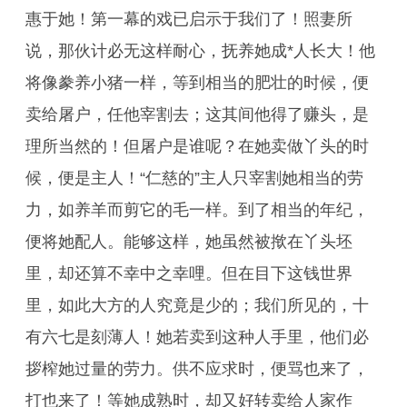
惠于她！第一幕的戏已启示于我们了！照妻所
说，那伙计必无这样耐心，抚养她成*人长大！他
将像豢养小猪一样，等到相当的肥壮的时候，便
卖给屠户，任他宰割去；这其间他得了赚头，是
理所当然的！但屠户是谁呢？在她卖做丫头的时
候，便是主人！“仁慈的”主人只宰割她相当的劳
力，如养羊而剪它的毛一样。到了相当的年纪，
便将她配人。能够这样，她虽然被揿在丫头坯
里，却还算不幸中之幸哩。但在目下这钱世界
里，如此大方的人究竟是少的；我们所见的，十
有六七是刻薄人！她若卖到这种人手里，他们必
拶榨她过量的劳力。供不应求时，便骂也来了，
打也来了！等她成熟时，却又好转卖给人家作