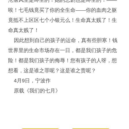
沦落风尘是终生的！她的悲剧也是终生的！——
唉！七毛钱竟买了你的全生命——你的血肉之躯
竟抵不上区区七个小银元么！生命真太贱了！生
命真太贱了！
因此想到自己的孩子的运命，真有些胆寒！钱
世界里的生命市场存在一日，都是我们孩子的危
险！都是我们孩子的侮辱！您有孩子的人呀，想
想看，这是谁之罪呢？这是谁之责呢？
4月9日，宁波作
原载《我们的七月》