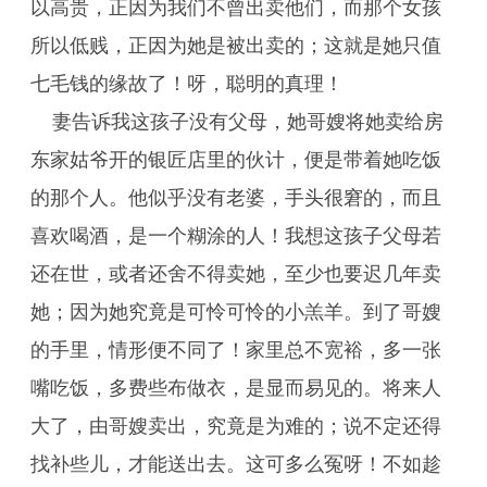
以高贵，正因为我们不曾出卖他们，而那个女孩
所以低贱，正因为她是被出卖的；这就是她只值
七毛钱的缘故了！呀，聪明的真理！
妻告诉我这孩子没有父母，她哥嫂将她卖给房
东家姑爷开的银匠店里的伙计，便是带着她吃饭
的那个人。他似乎没有老婆，手头很窘的，而且
喜欢喝酒，是一个糊涂的人！我想这孩子父母若
还在世，或者还舍不得卖她，至少也要迟几年卖
她；因为她究竟是可怜可怜的小羔羊。到了哥嫂
的手里，情形便不同了！家里总不宽裕，多一张
嘴吃饭，多费些布做衣，是显而易见的。将来人
大了，由哥嫂卖出，究竟是为难的；说不定还得
找补些儿，才能送出去。这可多么冤呀！不如趁