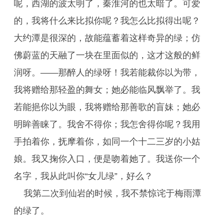
呢，西湖的波太明了，秦淮河的也太暗了。可爱
的，我将什么来比拟你呢？我怎么比拟得出呢？
大约潭是很深的，故能蕴蓄着这样奇异的绿；仿
佛蔚蓝的天融了一块在里面似的，这才这般的鲜
润呀。——那醉人的绿呀！我若能裁你以为带，
我将赠给那轻盈的舞女；她必能临风飘举了。我
若能挹你以为眼，我将赠给那善歌的盲妹；她必
明眸善睐了。我舍不得你；我怎舍得你呢？我用
手拍着你，抚摩着你，如同一个十二三岁的小姑
娘。我又掬你入口，便是吻着她了。我送你一个
名字，我从此叫你“女儿绿”，好么？
我第二次到仙岩的时候，我不禁惊诧于梅雨潭
的绿了。