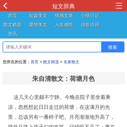
短文辞典
首页
短篇美文
情感文章
心情日记
散文精选
爱情美文
人生感悟
诗歌诗词
资讯
您所在的位置：
首页
>
散文精选
>
名家散文
朱自清散文：荷塘月色
这几天心里颇不宁静。今晚在院子里坐着乘
凉，忽然想起日日走过的荷塘，在这满月的光
里，总该另有一番样子吧。月亮渐渐地升高了，