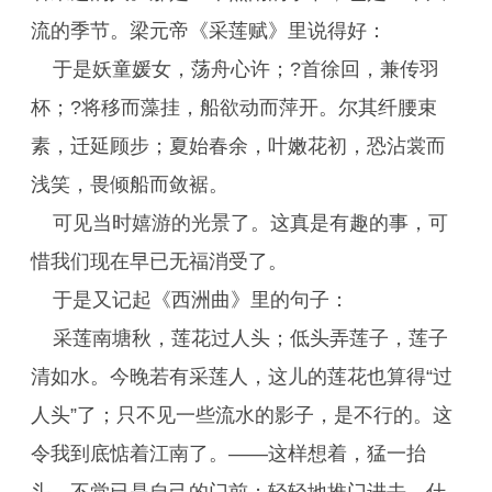
流的季节。梁元帝《采莲赋》里说得好：
于是妖童媛女，荡舟心许；?首徐回，兼传羽
杯；?将移而藻挂，船欲动而萍开。尔其纤腰束
素，迁延顾步；夏始春余，叶嫩花初，恐沾裳而
浅笑，畏倾船而敛裾。
可见当时嬉游的光景了。这真是有趣的事，可
惜我们现在早已无福消受了。
于是又记起《西洲曲》里的句子：
采莲南塘秋，莲花过人头；低头弄莲子，莲子
清如水。今晚若有采莲人，这儿的莲花也算得“过
人头”了；只不见一些流水的影子，是不行的。这
令我到底惦着江南了。——这样想着，猛一抬