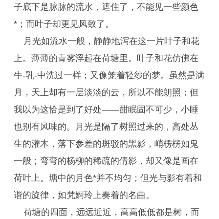
子底下是脉脉的流水，遮住了，不能见一些颜色
*；而叶子却更见风致了。
月光如流水一般，静静地泻在这一片叶子和花
上。薄薄的青雾浮起在荷塘里。叶子和花仿佛在
牛-乳-中洗过一样；又像笼着轻纱的梦。虽然是满
月，天上却有一层淡淡的云，所以不能朗照；但
我以为这恰是到了好处——酣眠固不可少，小睡
也别有风味的。月光是隔了树照过来的，高处丛
生的灌木，落下参差的斑驳的黑影，峭楞楞如鬼
一般；弯弯的杨柳的稀疏的倩影，却又像是画在
荷叶上。塘中的月色*并不均匀；但光与影有着和
谐的旋律，如梵婀玲上奏着的名曲。
荷塘的四面，远远近近，高高低低都是树，而