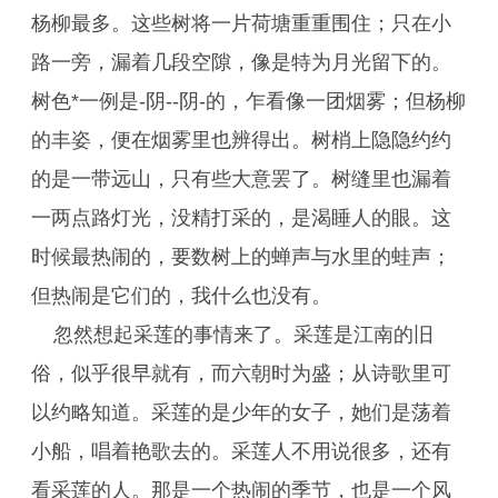
杨柳最多。这些树将一片荷塘重重围住；只在小
路一旁，漏着几段空隙，像是特为月光留下的。
树色*一例是-阴--阴-的，乍看像一团烟雾；但杨柳
的丰姿，便在烟雾里也辨得出。树梢上隐隐约约
的是一带远山，只有些大意罢了。树缝里也漏着
一两点路灯光，没精打采的，是渴睡人的眼。这
时候最热闹的，要数树上的蝉声与水里的蛙声；
但热闹是它们的，我什么也没有。
忽然想起采莲的事情来了。采莲是江南的旧
俗，似乎很早就有，而六朝时为盛；从诗歌里可
以约略知道。采莲的是少年的女子，她们是荡着
小船，唱着艳歌去的。采莲人不用说很多，还有
看采莲的人。那是一个热闹的季节，也是一个风