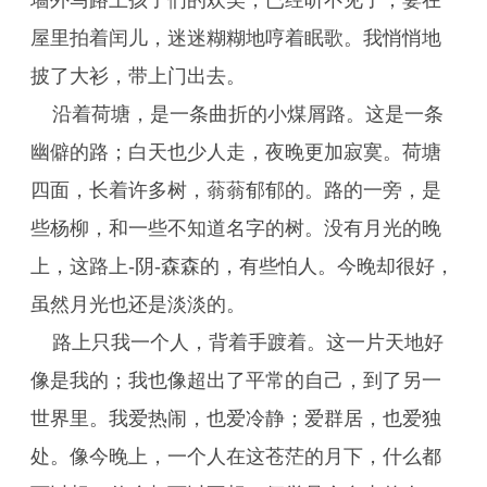
墙外马路上孩子们的欢笑，已经听不见了；妻在
屋里拍着闰儿，迷迷糊糊地哼着眠歌。我悄悄地
披了大衫，带上门出去。
沿着荷塘，是一条曲折的小煤屑路。这是一条
幽僻的路；白天也少人走，夜晚更加寂寞。荷塘
四面，长着许多树，蓊蓊郁郁的。路的一旁，是
些杨柳，和一些不知道名字的树。没有月光的晚
上，这路上-阴-森森的，有些怕人。今晚却很好，
虽然月光也还是淡淡的。
路上只我一个人，背着手踱着。这一片天地好
像是我的；我也像超出了平常的自己，到了另一
世界里。我爱热闹，也爱冷静；爱群居，也爱独
处。像今晚上，一个人在这苍茫的月下，什么都