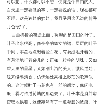
可以想，什么都可以不想，便觉是个自由的人。
白天里一定要做的事，一定要说的话，现在都可
不理。这是独处的妙处，我且受用这无边的荷香
月色*好了。
曲曲折折的荷塘上面，弥望的是田田的叶子。
叶子出水很高，像亭亭的舞女的裙。层层的叶子
中间，零星地点缀着些白花，有袅娜地开着的，
有羞涩地打着朵儿的；正如一粒粒的明珠，又如
碧天里的星星，又如刚出浴的美人。微风过处，
送来缕缕清香，仿佛远处高楼上渺茫的歌声似
的。这时候叶子与花也有一丝的颤动，像闪电
般，霎时传过荷塘的那边去了。叶子本是肩并肩
密密地挨着，这便宛然有了一道凝碧的波痕。叶