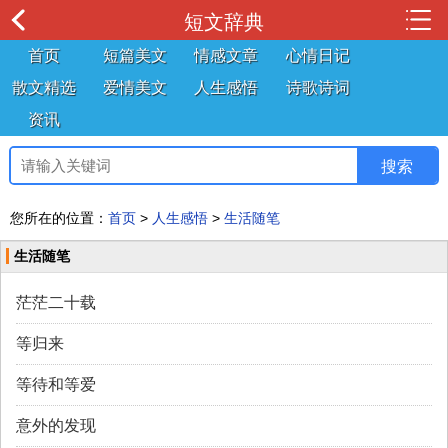
短文辞典
首页
短篇美文
情感文章
心情日记
散文精选
爱情美文
人生感悟
诗歌诗词
资讯
您所在的位置：
首页
>
人生感悟
>
生活随笔
生活随笔
茫茫二十载
等归来
等待和等爱
意外的发现