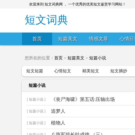
欢迎来到 短文词典网 ， 一个优秀的优美短文鉴赏学习网站！
短文词典
首页
短篇美文
情感文章
心情日
您所在的位置：
首页
>
短篇美文
>
短篇小说
短文短篇
心情短文
精美短文
短文摘抄
短篇小说
《丧尸海啸》第五话:压轴出场
[ 短篇小说 ]
追梦人
[ 短篇小说 ]
植物人
[ 短篇小说 ]
八路军排长叶成德 （三）
[ 短篇小说 ]