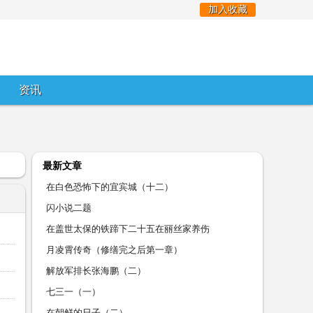
加入收藏
资讯
最新文章
在白色恐怖下的宜宾城（十二）
闪小说二题
在盖世太保的铁蹄下二十五在丽丝家养伤
月凌霄传奇（修缮完之后第一章）
解放军排长张海鹏（二）
七三一（一）
在朝鲜的日子（二）