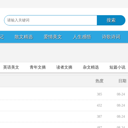
记
散文精选
爱情美文
人生感悟
诗歌诗词
英语美文
青年文摘
读者文摘
杂文精选
短篇小说
热度
日期
385
08-24
432
08-24
387
08-24
487
08-24