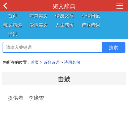
短文辞典
首页
短篇美文
情感文章
心情日记
散文精选
爱情美文
人生感悟
诗歌诗词
资讯
您所在的位置：
首页
>
诗歌诗词
>
诗词名句
击鼓
提供者：李缘雪