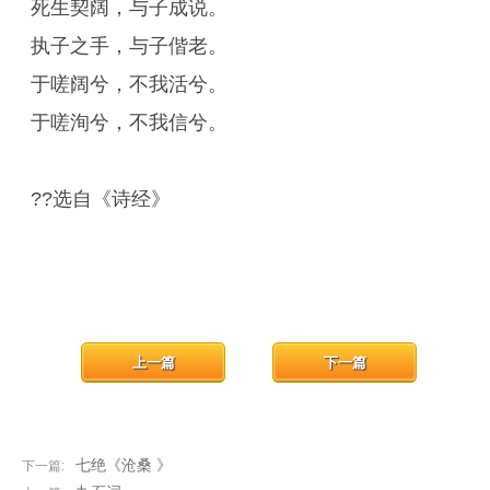
死生契阔，与子成说。
执子之手，与子偕老。
于嗟阔兮，不我活兮。
于嗟洵兮，不我信兮。
??选自《诗经》
上一篇
下一篇
七绝《沧桑 》
下一篇: