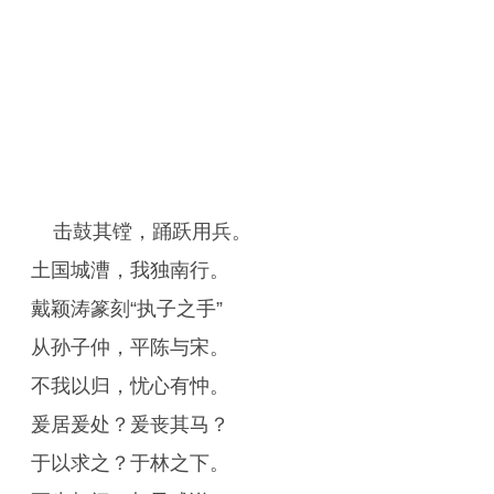
击鼓其镗，踊跃用兵。
土国城漕，我独南行。
戴颖涛篆刻“执子之手”
从孙子仲，平陈与宋。
不我以归，忧心有忡。
爰居爰处？爰丧其马？
于以求之？于林之下。