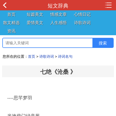
短文辞典
首页
短篇美文
情感文章
心情日记
散文精选
爱情美文
人生感悟
诗歌诗词
资讯
您所在的位置：
首页
>
诗歌诗词
>
诗词名句
七绝《沧桑 》
----思芊梦羽