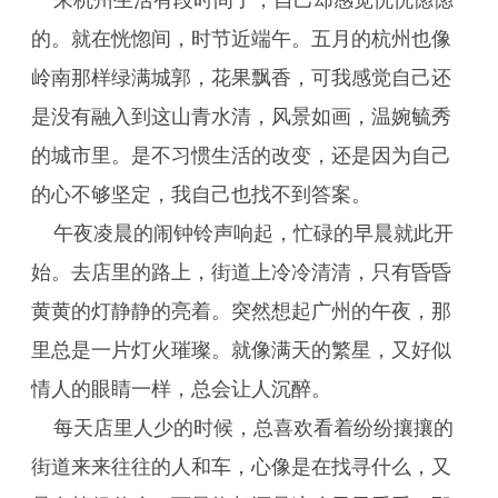
来杭州生活有段时间了，自己却感觉恍恍惚惚
的。就在恍惚间，时节近端午。五月的杭州也像
岭南那样绿满城郭，花果飘香，可我感觉自己还
是没有融入到这山青水清，风景如画，温婉毓秀
的城市里。是不习惯生活的改变，还是因为自己
的心不够坚定，我自己也找不到答案。
午夜凌晨的闹钟铃声响起，忙碌的早晨就此开
始。去店里的路上，街道上冷冷清清，只有昏昏
黄黄的灯静静的亮着。突然想起广州的午夜，那
里总是一片灯火璀璨。就像满天的繁星，又好似
情人的眼睛一样，总会让人沉醉。
每天店里人少的时候，总喜欢看着纷纷攘攘的
街道来来往往的人和车，心像是在找寻什么，又