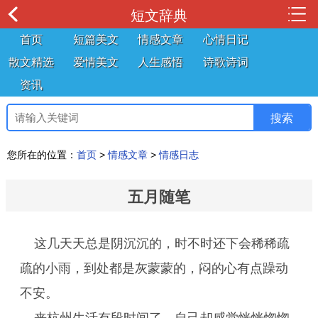
短文辞典
首页
短篇美文
情感文章
心情日记
散文精选
爱情美文
人生感悟
诗歌诗词
资讯
您所在的位置：
首页
>
情感文章
>
情感日志
五月随笔
这几天天总是阴沉沉的，时不时还下会稀稀疏
疏的小雨，到处都是灰蒙蒙的，闷的心有点躁动
不安。