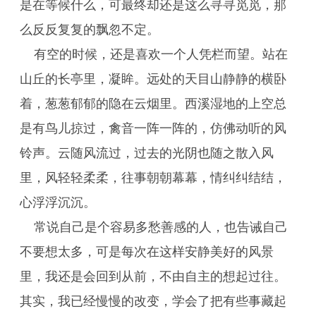
是在等候什么，可最终却还是这么寻寻觅觅，那
么反反复复的飘忽不定。
有空的时候，还是喜欢一个人凭栏而望。站在
山丘的长亭里，凝眸。远处的天目山静静的横卧
着，葱葱郁郁的隐在云烟里。西溪湿地的上空总
是有鸟儿掠过，禽音一阵一阵的，仿佛动听的风
铃声。云随风流过，过去的光阴也随之散入风
里，风轻轻柔柔，往事朝朝幕幕，情纠纠结结，
心浮浮沉沉。
常说自己是个容易多愁善感的人，也告诫自己
不要想太多，可是每次在这样安静美好的风景
里，我还是会回到从前，不由自主的想起过往。
其实，我已经慢慢的改变，学会了把有些事藏起