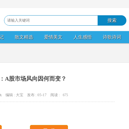
记
散文精选
爱情美文
人生感悟
诗歌诗词
：A股市场风向因何而变？
编辑 : 大宝
发布 : 05-17
阅读 :
675
典