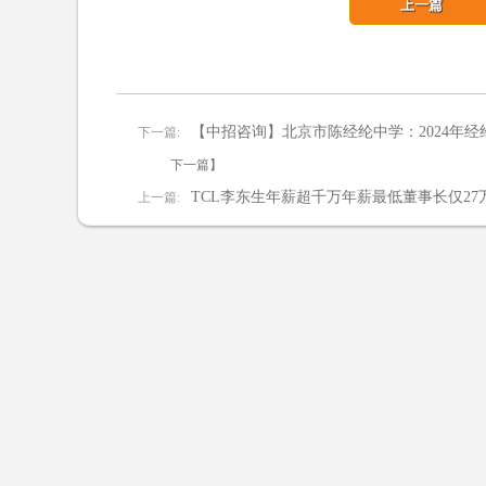
上一篇
【中招咨询】北京市陈经纶中学：2024年经纶
下一篇:
下一篇】
TCL李东生年薪超千万年薪最低董事长仅27
上一篇: