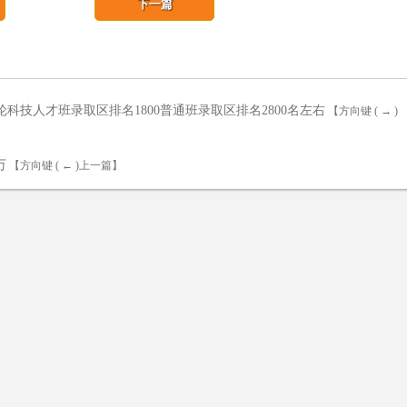
下一篇
科技人才班录取区排名1800普通班录取区排名2800名左右
【方向键 ( → )
万
【方向键 ( ← )上一篇】