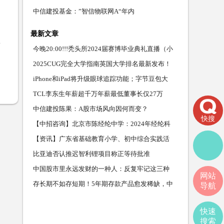
中信建投基金：”智信物联网A“年内
最新文章
今晚20:00!!!秃头所2024届赛博毕业典礼直播（小
品/颁奖/
2025CUG完全大学指南英国大学排名最新发布！
剑桥蝉联榜
iPhone和iPad将升级眼球追踪功能；字节豆包大
模型全面开
TCL李东生年薪超千万年薪最低董事长仅27万
中信建投陈果：A股市场风向因何而变？
快搜
【中招咨询】北京市陈经纶中学：2024年经纶科
技人才班录
【资讯】广东省基础教育小学、初中综合实践活
动学科教
比亚迪否认推迟智利锂项目称正等待批准
中国股市里永远发财的一种人：反复牢记这三种
网站
盘口语言，稳
存长期不如存短期！5年期存款产品愈发稀缺，中
导航
小银行存款
快速
搜索