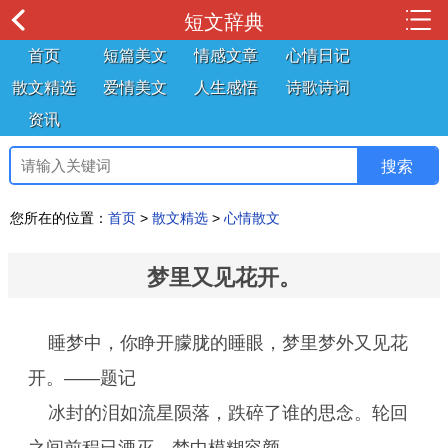
短文辞典
首页
短篇美文
情感文章
心情日记
散文精选
爱情美文
人生感悟
诗歌诗词
资讯
您所在的位置：
首页
>
散文精选
>
心情散文
梦里又见花开。
睡梦中，你睁开朦胧的睡眼，梦里梦外又见花
开。――题记
冰封的泪如流星陨落，跌碎了谁的思念。轮回