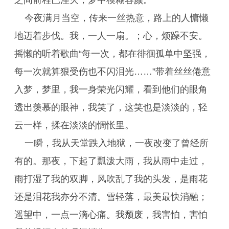
之间前程已湮灭，梦中模糊容颜。
今夜满月当空，传来一丝热意，路上的人慵懒
地迈着步伐。我，一人一扇。；心，烦躁不安。
摇懒的听着歌曲“每一次，都在徘徊孤单中坚强，
每一次就算狠受伤也不闪泪光……”带着丝丝倦意
入梦，梦里，我一身荣光闪耀，看到他们的眼角
透出羡慕的眼神，我笑了，这笑也是淡淡的，轻
云一样，揉在淡淡的惆怅里。
一瞬，我从天堂跌入地狱，一夜改变了曾经所
有的。那夜，下起了瓢泼大雨，我从雨中走过，
雨打湿了我的双脚，风吹乱了我的头发，是雨花
还是泪花我亦分不清。雪轻落，最美最快消融；
遥望中，一点一滴心痛。我颓废，我害怕，害怕