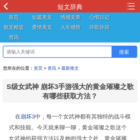
短文辞典
首页
短篇美文
情感文章
心情日记
散文精选
爱情美文
人生感悟
诗歌诗词
资讯
您所在的位置：
首页
>
资讯
>
最新推文
S级女武神 崩坏3手游强大的黄金璀璨之歌
有哪些获取方法？
在
崩坏3
中，每一个女武神都有其独特的战斗模
式和技能。今天就来聊一聊，黄金璀璨之歌这个
女武神的获得方法以及她的强大之处。黄金璀璨