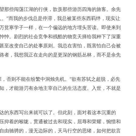
望那些闯荡江湖的行侠，歆羡那些游历四海的旅客。余先
久。”而我的步伐总是停滞，我总被某些东西羁绊，现实让
万贫寒学子一样，在一个偏远的地方埋头苦读。即使来到
忡忡。剧烈的社会竞争和残酷的物竞天择给我种下了深重
甚至改变自己的处事原则。我总在害怕，既害怕自己会被
路者，我想我正在走向的是更深的钢筋丛林，而不是余先
深，否则不能在纷繁中洞烛先机。”欲有苏轼之超脱，必先
知，才能游刃有余地主宰自己的生活态度。入世，不就是
达的东西写出来就可以了。但此刻，面对着这本沉重的
压抑着的喉咙，贯通被过去和现实，屈辱和荣耀，惋惜和
自由驰骋的，漫无边际的，天马行空的思绪，如何把欲言