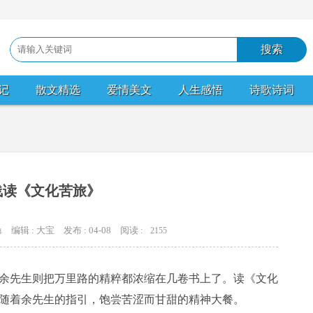
记
散文精选
爱情美文
人生感悟
诗歌诗词
浅读《文化苦旅》
编辑 : 大宝
发布 : 04-08
阅读 :
2155
典
余先生则把万里路的精粹都浓缩在几卷书上了。读《文化
随着余先生的指引，饱尝苦涩而甘甜的精神大餐。