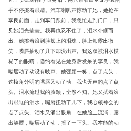
见！”她却站在李良身后，两只带着白尼龙手套的
手不停擦着眼睛。汽车喇叭声惊动了她，她抢在
李良前面，走到车门跟前，我急忙走到门口，只
见她泪光莹莹。我再也忍不住了，泪水夺眶而
出。她擦着滚到脸颊上的泪珠，脸上却露出微
笑，嘴唇抽动了几下却没出声。我这双被泪水模
糊了的眼睛，隐约看见在她身后发呆的李良，我
嘴唇动了动没有吱声。她强颜一笑，点了点头，
这棱角分明的嘴唇又动了动。我也无声的点了点
头。泪水流过我的脸颊，全然不知。她又拭着滚
出眼眶的泪水，嘴唇扭动了几下，我心领神会的
点了点头。泪水又涌出眼角，在她脸上流淌，露
出笑靥，嘴唇动了动，摇了一下头。我本能的动