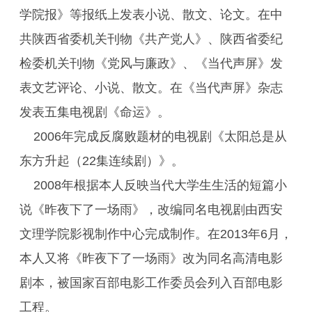
学院报》等报纸上发表小说、散文、论文。在中
共陕西省委机关刊物《共产党人》、陕西省委纪
检委机关刊物《党风与廉政》、《当代声屏》发
表文艺评论、小说、散文。在《当代声屏》杂志
发表五集电视剧《命运》。
2006年完成反腐败题材的电视剧《太阳总是从
东方升起（22集连续剧）》。
2008年根据本人反映当代大学生生活的短篇小
说《昨夜下了一场雨》，改编同名电视剧由西安
文理学院影视制作中心完成制作。在2013年6月，
本人又将《昨夜下了一场雨》改为同名高清电影
剧本，被国家百部电影工作委员会列入百部电影
工程。