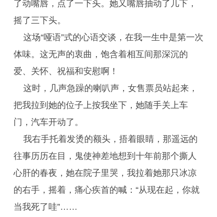
了动嘴唇，点了一下头。她又嘴唇抽动了几下，
摇了三下头。
这场“哑语”式的心语交谈，在我一生中是第一次
体味。这无声的衷曲，饱含着相互间那深沉的
爱、关怀、祝福和安慰啊！
这时，几声急躁的喇叭声，女售票员站起来，
把我拉到她的位子上按我坐下，她随手关上车
门，汽车开动了。
我右手托着发烫的额头，捂着眼睛，那遥远的
往事历历在目，鬼使神差地想到十年前那个撕人
心肝的春夜，她在院子里哭，我拉着她那只冰凉
的右手，摇着，痛心疾首的喊：“从现在起，你就
当我死了哇”……