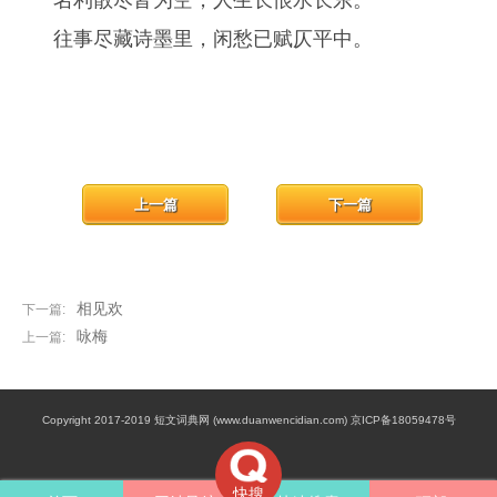
名利散尽皆为空，人生长恨水长东。
往事尽藏诗墨里，闲愁已赋仄平中。
上一篇
下一篇
相见欢
下一篇:
咏梅
上一篇:
Copyright 2017-2019 短文词典网 (www.duanwencidian.com) 京ICP备18059478号
快搜