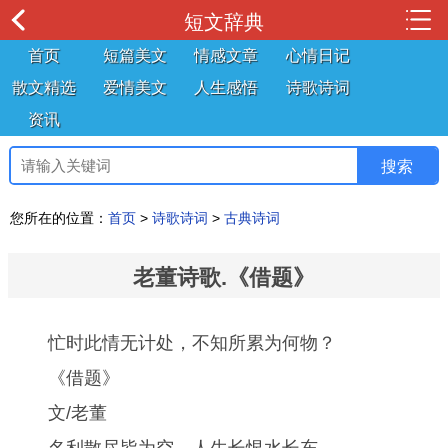
短文辞典
首页
短篇美文
情感文章
心情日记
散文精选
爱情美文
人生感悟
诗歌诗词
资讯
您所在的位置：
首页
>
诗歌诗词
>
古典诗词
老董诗歌.《借题》
忙时此情无计处，不知所累为何物？
《借题》
文/老董