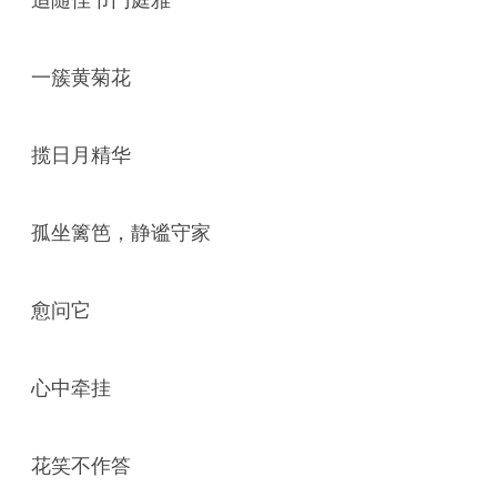
追随佳节门庭雅
一簇黄菊花
揽日月精华
孤坐篱笆，静谧守家
愈问它
心中牵挂
花笑不作答