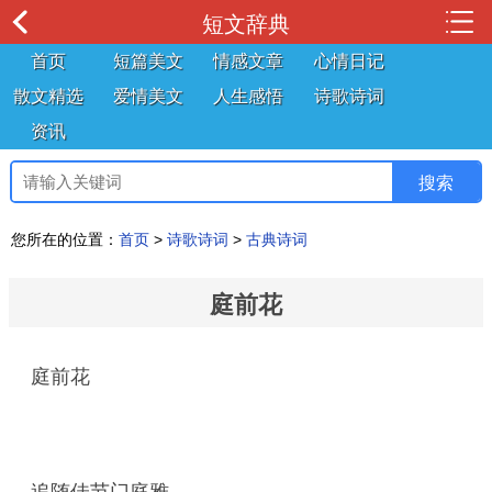
短文辞典
首页
短篇美文
情感文章
心情日记
散文精选
爱情美文
人生感悟
诗歌诗词
资讯
您所在的位置：
首页
>
诗歌诗词
>
古典诗词
庭前花
庭前花