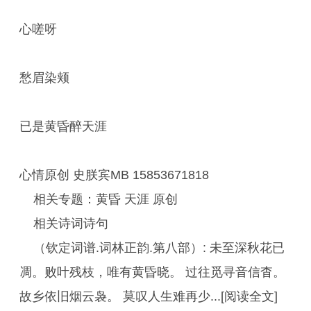
心嗟呀
愁眉染颊
已是黄昏醉天涯
心情原创 史朕宾MB 15853671818
相关专题：黄昏 天涯 原创
相关诗词诗句
（钦定词谱.词林正韵.第八部）: 未至深秋花已
凋。败叶残枝，唯有黄昏晓。 过往觅寻音信杳。
故乡依旧烟云袅。 莫叹人生难再少...[阅读全文]