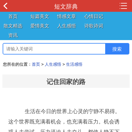
短文辞典
首页
短篇美文
情感文章
心情日记
散文精选
爱情美文
人生感悟
诗歌诗词
资讯
您所在的位置：
首页
>
人生感悟
>
生活感悟
记住回家的路
生活在今日的世界上心灵的宁静不易得。
这个世界既充满着机会，也充满着压力。机会诱