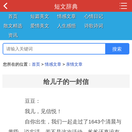
短文辞典
首页
短篇美文
情感文章
心情日记
散文精选
爱情美文
人生感悟
诗歌诗词
资讯
您所在的位置：
首页
>
情感文章
>
亲情文章
给儿子的一封信
豆豆：
我儿，见信悦！
自你出生，我们一起走过了1643个清晨与